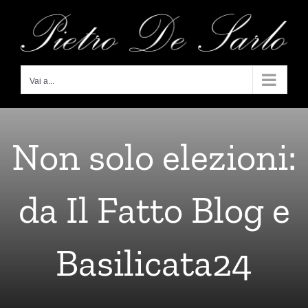
Salta
al
contenuto
Vai a...
Non solo elezioni:
da Il Fatto Blog e
Basilicata24